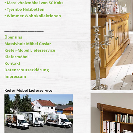
• Massivholzmöbel von SC Koks
• Tjørnbo Holzbetten
• Wimmer Wohnkollektionen
______________________
Über uns
Massivholz Möbel Goslar
Kiefer-Möbel Lieferservice
Kiefermöbel
Kontakt
Datenschutzerklärung
Impressum
Kiefer Möbel Lieferservice