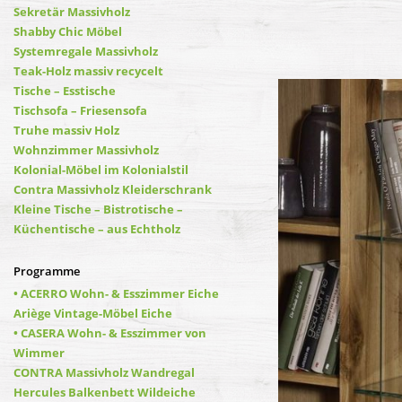
Sekretär Massivholz
Shabby Chic Möbel
Systemregale Massivholz
Teak-Holz massiv recycelt
Tische – Esstische
Tischsofa – Friesensofa
Truhe massiv Holz
Wohnzimmer Massivholz
Kolonial-Möbel im Kolonialstil
Contra Massivholz Kleiderschrank
Kleine Tische – Bistrotische –
Küchentische – aus Echtholz
Programme
• ACERRO Wohn- & Esszimmer Eiche
Ariège Vintage-Möbel Eiche
• CASERA Wohn- & Esszimmer von
Wimmer
CONTRA Massivholz Wandregal
Hercules Balkenbett Wildeiche