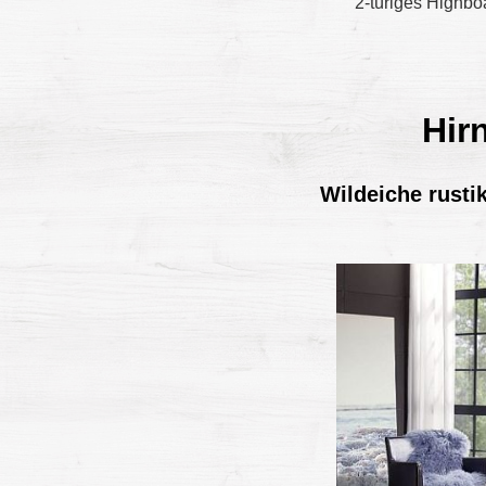
2-türiges Highbo
Hir
Wildeiche rusti