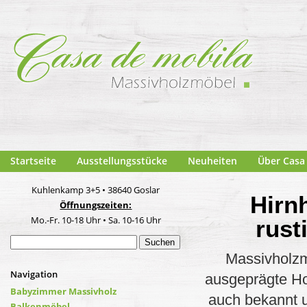
Startseite
Ausstellungsstücke
Neuheiten
Über Casa
Kuhlenkamp 3+5 • 38640 Goslar
Hirn
Öffnungszeiten:
Mo.-Fr. 10-18 Uhr • Sa. 10-16 Uhr
rust
Suchen
nach:
Massivholzm
Navigation
ausgeprägte Ho
Babyzimmer Massivholz
auch bekannt u
Balkenmöbel