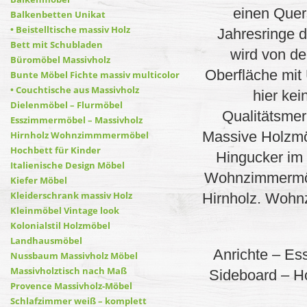
einen Quer
Balkenbetten Unikat
• Beistelltische massiv Holz
Jahresringe 
Bett mit Schubladen
wird von de
Büromöbel Massivholz
Oberfläche mit
Bunte Möbel Fichte massiv multicolor
• Couchtische aus Massivholz
hier kei
Dielenmöbel – Flurmöbel
Qualitätsmer
Esszimmermöbel – Massivholz
Massive Holzmöb
Hirnholz Wohnzimmmermöbel
Hochbett für Kinder
Hingucker im
Italienische Design Möbel
Wohnzimmermöbe
Kiefer Möbel
Kleiderschrank massiv Holz
Hirnholz. Wohn
Kleinmöbel Vintage look
Kolonialstil Holzmöbel
Landhausmöbel
Anrichte – E
Nussbaum Massivholz Möbel
Massivholztisch nach Maß
Sideboard – Ho
Provence Massivholz-Möbel
Schlafzimmer weiß – komplett