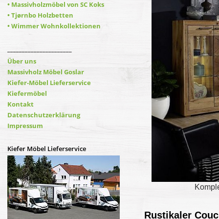
• Massivholzmöbel von SC Koks
• Tjørnbo Holzbetten
• Wimmer Wohnkollektionen
______________________
Über uns
Massivholz Möbel Goslar
Kiefer-Möbel Lieferservice
Kiefermöbel
Kontakt
Datenschutzerklärung
Impressum
Kiefer Möbel Lieferservice
Komple
Rustikaler Couc