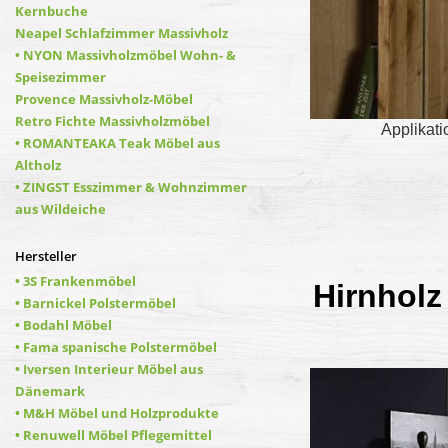
Kernbuche
Neapel Schlafzimmer Massivholz
• NYON Massivholzmöbel Wohn- &
Speisezimmer
Provence Massivholz-Möbel
Retro Fichte Massivholzmöbel
Applikati
• ROMANTEAKA Teak Möbel aus
Altholz
• ZINGST Esszimmer & Wohnzimmer
aus Wildeiche
Hersteller
• 3S Frankenmöbel
Hirnholz
• Barnickel Polstermöbel
• Bodahl Möbel
• Fama spanische Polstermöbel
• Iversen Interieur Möbel aus
Dänemark
• M&H Möbel und Holzprodukte
• Renuwell Möbel Pflegemittel